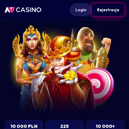
Login
Rejestracja
10 000 PLN
225
10 000+